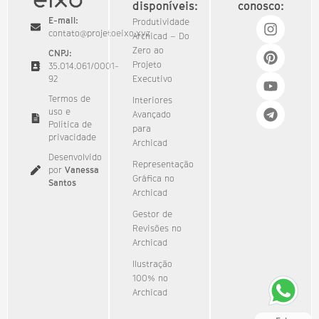
disponíveis:
conosco:
E-mail:
Produtividade
contato@projetoeixo.xyz
Archicad – Do
Zero ao
CNPJ:
Projeto
35.014.061/0001-
92​
Executivo
Termos de
Interiores
uso e
Avançado
Política de
para
privacidade
Archicad
Desenvolvido
Representação
por
Vanessa
Gráfica no
Santos
Archicad
Gestor de
Revisões no
Archicad
Ilustração
100% no
Archicad