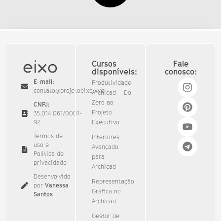
Cursos
Fale
disponíveis:
conosco:
E-mail:
Produtividade
contato@projetoeixo.xyz
Archicad – Do
Zero ao
CNPJ:
Projeto
35.014.061/0001-
92​
Executivo
Termos de
Interiores
uso e
Avançado
Política de
para
privacidade
Archicad
Desenvolvido
Representação
por
Vanessa
Gráfica no
Santos
Archicad
Gestor de