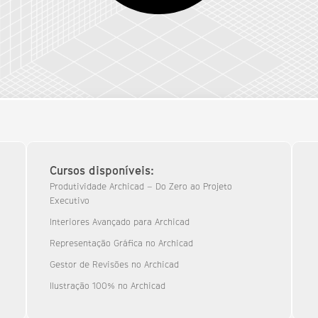
Cursos disponíveis:
Produtividade Archicad – Do Zero ao Projeto
Executivo
Interiores Avançado para Archicad
Representação Gráfica no Archicad
Gestor de Revisões no Archicad
Ilustração 100% no Archicad