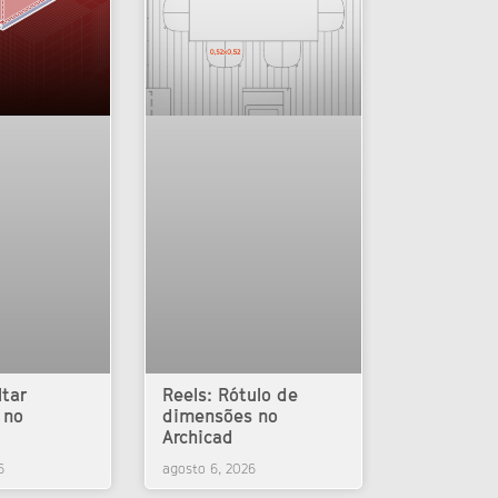
ltar
Reels: Rótulo de
 no
dimensões no
Archicad
6
agosto 6, 2026