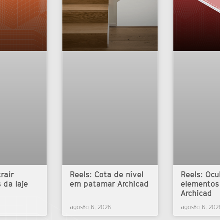
rair
Reels: Cota de nível
Reels: Ocu
 da laje
em patamar Archicad
elementos
Archicad
agosto 6, 2026
agosto 6, 202