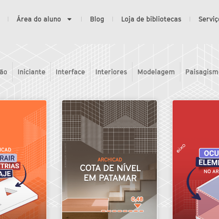
Área do aluno
Blog
Loja de bibliotecas
Serviç
ão
Iniciante
Interface
Interiores
Modelagem
Paisagism