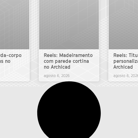
rda-corpo
Reels: Madeiramento
Reels: Títu
ns no
com parede cortina
personaliz
no Archicad
Archicad
agosto 6, 2026
agosto 6, 202