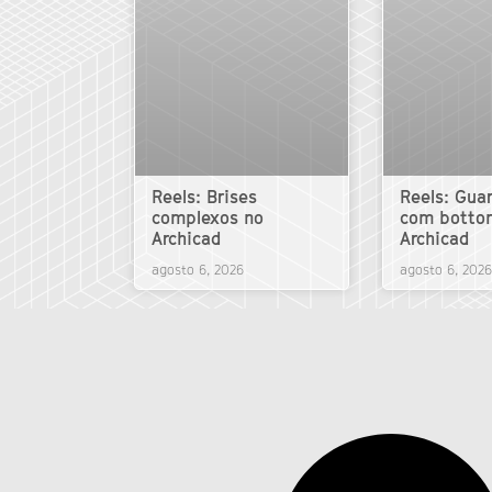
Reels: Brises
Reels: Gua
complexos no
com botto
Archicad
Archicad
agosto 6, 2026
agosto 6, 2026