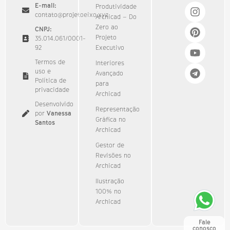
E-mail:
Produtividade
contato@projetoeixo.xyz
Archicad – Do
Zero ao
CNPJ:
Projeto
35.014.061/0001-
92​
Executivo
Termos de
Interiores
uso e
Avançado
Política de
para
privacidade
Archicad
Desenvolvido
Representação
por
Vanessa
Gráfica no
Santos
Archicad
Gestor de
Revisões no
Archicad
Ilustração
100% no
Archicad
Fale
conosco