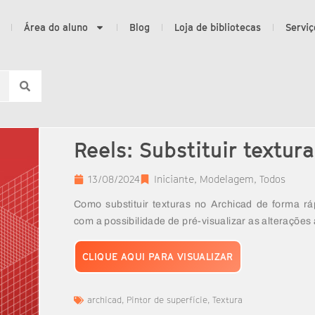
Área do aluno
Blog
Loja de bibliotecas
Serviç
Reels: Substituir textur
13/08/2024
Iniciante
,
Modelagem
,
Todos
Como substituir texturas no Archicad de forma ráp
com a possibilidade de pré-visualizar as alterações 
CLIQUE AQUI PARA VISUALIZAR
archicad
,
Pintor de superfície
,
Textura