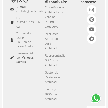
disponíveis:
conosco:
E-mail:
Produtividade
contato@projetoeixo.xyz
Archicad – Do
Zero ao
CNPJ:
Projeto
35.014.061/0001-
92​
Executivo
Termos de
Interiores
uso e
Avançado
Política de
para
privacidade
Archicad
Desenvolvido
Representação
por
Vanessa
Gráfica no
Santos
Archicad
Gestor de
Revisões no
Archicad
Ilustração
100% no
Archicad