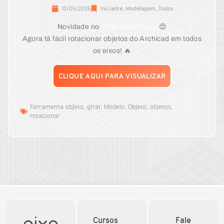
13/05/2026
Iniciante
,
Modelagem
,
Todos
Novidade no
@lightobject.app
😍
Agora tá fácil rotacionar objetos do Archicad em todos
os eixos! 🔥
CLIQUE AQUI PARA VISUALIZAR
Ferramenta objeto
,
girar
,
Modelo
,
Objeto
,
objetos
,
rotacionar
Cursos
Fale