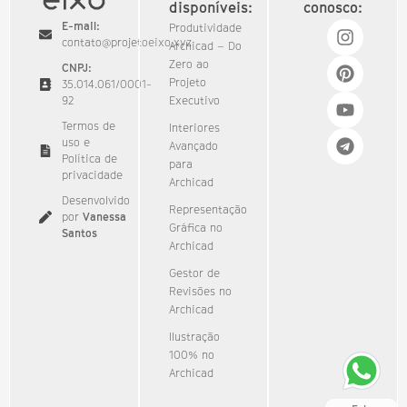
disponíveis:
conosco:
E-mail:
Produtividade
contato@projetoeixo.xyz
Archicad – Do
Zero ao
CNPJ:
Projeto
35.014.061/0001-
92​
Executivo
Termos de
Interiores
uso e
Avançado
Política de
para
privacidade
Archicad
Desenvolvido
Representação
por
Vanessa
Gráfica no
Santos
Archicad
Gestor de
Revisões no
Archicad
Ilustração
100% no
Archicad