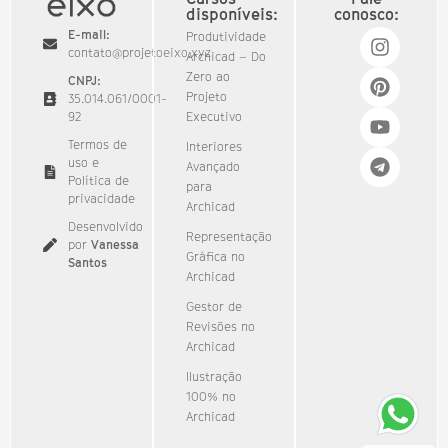
disponíveis:
conosco:
E-mail:
Produtividade
contato@projetoeixo.xyz
Archicad – Do
Zero ao
CNPJ:
Projeto
35.014.061/0001-
92​
Executivo
Termos de
Interiores
uso e
Avançado
Política de
para
privacidade
Archicad
Desenvolvido
Representação
por
Vanessa
Gráfica no
Santos
Archicad
Gestor de
Revisões no
Archicad
Ilustração
100% no
Archicad