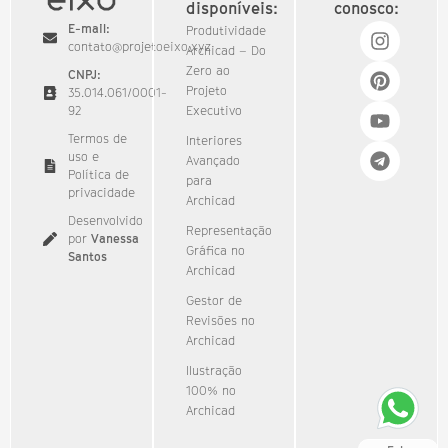
disponíveis:
conosco:
E-mail:
Produtividade
contato@projetoeixo.xyz
Archicad – Do
Zero ao
CNPJ:
Projeto
35.014.061/0001-
92​
Executivo
Termos de
Interiores
uso e
Avançado
Política de
para
privacidade
Archicad
Desenvolvido
Representação
por
Vanessa
Gráfica no
Santos
Archicad
Gestor de
Revisões no
Archicad
Ilustração
100% no
Archicad