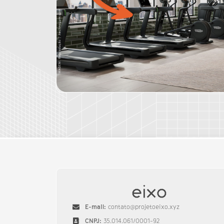
E-mail:
contato@projetoeixo.xyz
CNPJ:
35.014.061/0001-92​