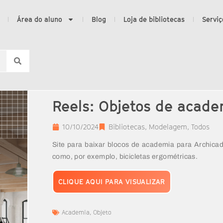
Área do aluno
Blog
Loja de bibliotecas
Serviç
Reels: Objetos de acade
10/10/2024
Bibliotecas
,
Modelagem
,
Todos
Site para baixar blocos de academia para Archicad
como, por exemplo, bicicletas ergométricas.
CLIQUE AQUI PARA VISUALIZAR
Academia
,
Objeto