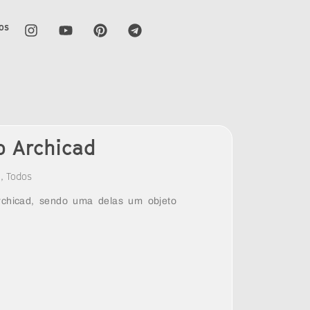
os
o Archicad
m
,
Todos
rchicad, sendo uma delas um objeto