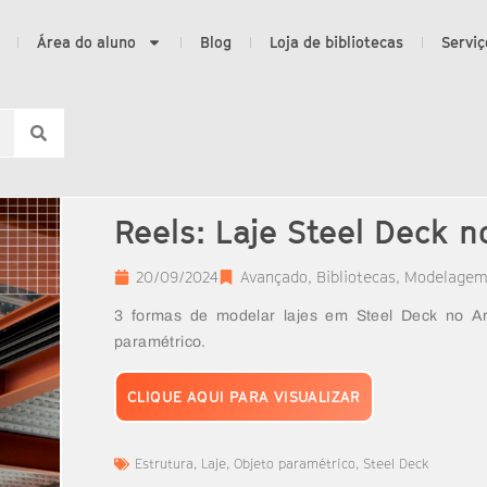
Área do aluno
Blog
Loja de bibliotecas
Serviç
Reels: Laje Steel Deck n
20/09/2024
Avançado
,
Bibliotecas
,
Modelage
3 formas de modelar lajes em Steel Deck no A
paramétrico.
CLIQUE AQUI PARA VISUALIZAR
Estrutura
,
Laje
,
Objeto paramétrico
,
Steel Deck