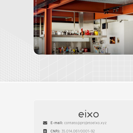
E-mail:
contato@projetoeixo.xyz
CNPJ:
35.014.061/0001-92​