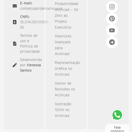
E-mail:
Produtividade
contato@projetoeixo.xyz
Archicad – Do
Zero ao
CNPJ:
Projeto
35.014.061/0001-
92​
Executivo
Termos de
Interiores
uso e
Avançado
Política de
para
privacidade
Archicad
Desenvolvido
Representação
por
Vanessa
Gráfica no
Santos
Archicad
Gestor de
Revisões no
Archicad
Ilustração
100% no
Archicad
Fale
conosco