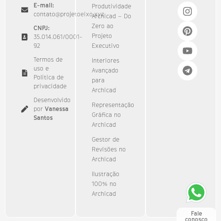
E-mail:
Produtividade
contato@projetoeixo.xyz
Archicad – Do
Zero ao
CNPJ:
Projeto
35.014.061/0001-
92​
Executivo
Termos de
Interiores
uso e
Avançado
Política de
para
privacidade
Archicad
Desenvolvido
Representação
por
Vanessa
Gráfica no
Santos
Archicad
Gestor de
Revisões no
Archicad
Ilustração
100% no
Archicad
Fale
conosco