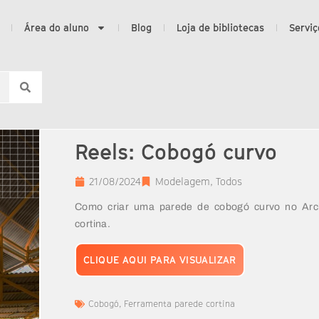
Área do aluno
Blog
Loja de bibliotecas
Serviç
Reels: Cobogó curvo
21/08/2024
Modelagem
,
Todos
Como criar uma parede de cobogó curvo no Arch
cortina.
CLIQUE AQUI PARA VISUALIZAR
Cobogó
,
Ferramenta parede cortina