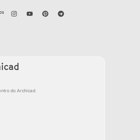
os
hicad
ntro do Archicad.