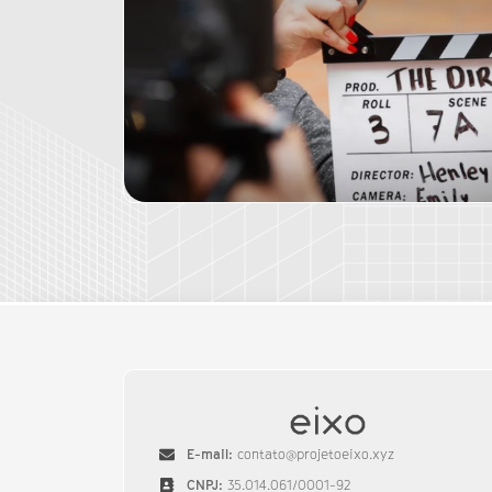
E-mail:
contato@projetoeixo.xyz
CNPJ:
35.014.061/0001-92​