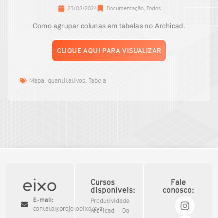
23/08/2024
Documentação
,
Todos
Como agrupar colunas em tabelas no Archicad.
CLIQUE AQUI PARA VISUALIZAR
Mapa
,
quantitativos
,
Tabela
Cursos
Fale
disponíveis:
conosco:
E-mail:
Produtividade
contato@projetoeixo.xyz
Archicad – Do