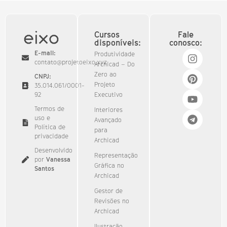
Cursos
Fale
disponíveis:
conosco:
E-mail:
Produtividade
contato@projetoeixo.xyz
Archicad – Do
Zero ao
CNPJ:
Projeto
35.014.061/0001-
92​
Executivo
Termos de
Interiores
uso e
Avançado
Política de
para
privacidade
Archicad
Desenvolvido
Representação
por
Vanessa
Gráfica no
Santos
Archicad
Gestor de
Revisões no
Archicad
Ilustração