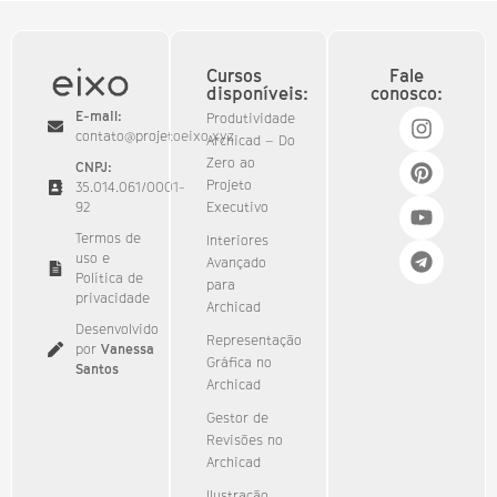
Cursos
Fale
disponíveis:
conosco:
E-mail:
Produtividade
contato@projetoeixo.xyz
Archicad – Do
Zero ao
CNPJ:
Projeto
35.014.061/0001-
92​
Executivo
Termos de
Interiores
uso e
Avançado
Política de
para
privacidade
Archicad
Desenvolvido
Representação
por
Vanessa
Gráfica no
Santos
Archicad
Gestor de
Revisões no
Archicad
Ilustração