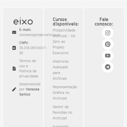
Cursos
Fale
disponíveis:
conosco:
E-mail:
Produtividade
contato@projetoeixo.xyz
Archicad – Do
Zero ao
CNPJ:
Projeto
35.014.061/0001-
92​
Executivo
Termos de
Interiores
uso e
Avançado
Política de
para
privacidade
Archicad
Desenvolvido
Representação
por
Vanessa
Gráfica no
Santos
Archicad
Gestor de
Revisões no
Archicad
Ilustração