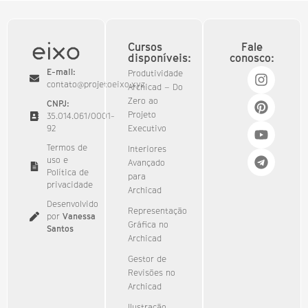
Cursos
Fale
disponíveis:
conosco:
E-mail:
Produtividade
contato@projetoeixo.xyz
Archicad – Do
Zero ao
CNPJ:
Projeto
35.014.061/0001-
92​
Executivo
Termos de
Interiores
uso e
Avançado
Política de
para
privacidade
Archicad
Desenvolvido
Representação
por
Vanessa
Gráfica no
Santos
Archicad
Gestor de
Revisões no
Archicad
Ilustração