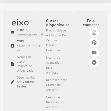
Cursos
Fale
disponíveis:
conosco:
E-mail:
Produtividade
contato@projetoeixo.xyz
Archicad – Do
Zero ao
CNPJ:
Projeto
35.014.061/0001-
92​
Executivo
Termos de
Interiores
uso e
Avançado
Política de
para
privacidade
Archicad
Desenvolvido
Representação
por
Vanessa
Gráfica no
Santos
Archicad
Gestor de
Revisões no
Archicad