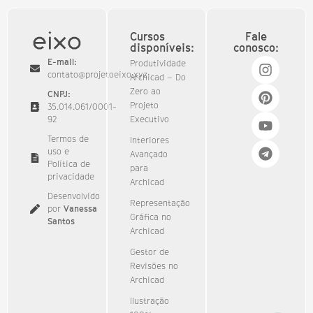
Cursos
Fale
disponíveis:
conosco:
E-mail:
Produtividade
contato@projetoeixo.xyz
Archicad – Do
Zero ao
CNPJ:
Projeto
35.014.061/0001-
92​
Executivo
Termos de
Interiores
uso e
Avançado
Política de
para
privacidade
Archicad
Desenvolvido
Representação
por
Vanessa
Gráfica no
Santos
Archicad
Gestor de
Revisões no
Archicad
Ilustração