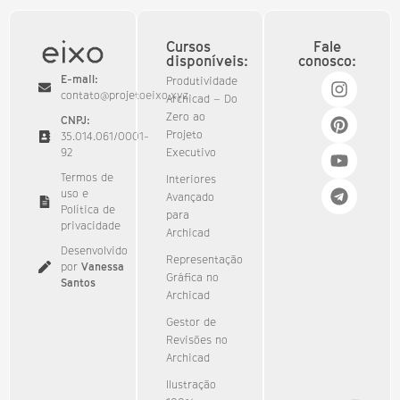
Cursos
Fale
disponíveis:
conosco:
E-mail:
Produtividade
contato@projetoeixo.xyz
Archicad – Do
Zero ao
CNPJ:
Projeto
35.014.061/0001-
92​
Executivo
Termos de
Interiores
uso e
Avançado
Política de
para
privacidade
Archicad
Desenvolvido
Representação
por
Vanessa
Gráfica no
Santos
Archicad
Gestor de
Revisões no
Archicad
Ilustração