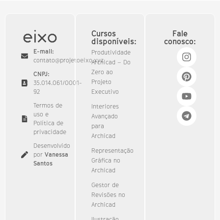
Cursos
Fale
disponíveis:
conosco:
E-mail:
Produtividade
contato@projetoeixo.xyz
Archicad – Do
Zero ao
CNPJ:
Projeto
35.014.061/0001-
92​
Executivo
Termos de
Interiores
uso e
Avançado
Política de
para
privacidade
Archicad
Desenvolvido
Representação
por
Vanessa
Gráfica no
Santos
Archicad
Gestor de
Revisões no
Archicad
Ilustração