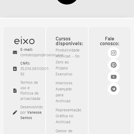
Cursos
Fale
disponíveis:
conosco:
E-mail:
Produtividade
contato@projetoeixo.xyz
Archicad – Do
Zero ao
CNPJ:
Projeto
35.014.061/0001-
92​
Executivo
Termos de
Interiores
uso e
Avançado
Política de
para
privacidade
Archicad
Desenvolvido
Representação
por
Vanessa
Gráfica no
Santos
Archicad
Gestor de