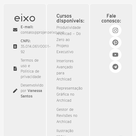
Cursos
Fale
disponíveis:
conosco:
E-mail:
Produtividade
contato@projetoeixo.xyz
Archicad – Do
Zero ao
CNPJ:
Projeto
35.014.061/0001-
92​
Executivo
Termos de
Interiores
uso e
Avançado
Política de
para
privacidade
Archicad
Desenvolvido
Representação
por
Vanessa
Gráfica no
Santos
Archicad
Gestor de
Revisões no
Archicad
Ilustração