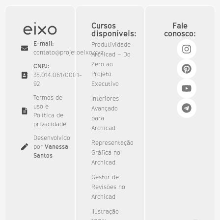
Cursos
Fale
disponíveis:
conosco:
E-mail:
Produtividade
contato@projetoeixo.xyz
Archicad – Do
Zero ao
CNPJ:
Projeto
35.014.061/0001-
92​
Executivo
Termos de
Interiores
uso e
Avançado
Política de
para
privacidade
Archicad
Desenvolvido
Representação
por
Vanessa
Gráfica no
Santos
Archicad
Gestor de
Revisões no
Archicad
Ilustração