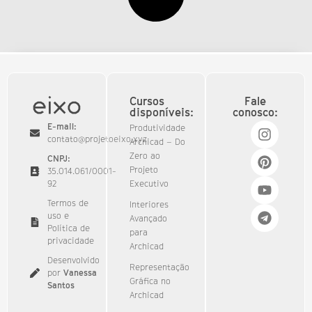
Cursos
Fale
disponíveis:
conosco:
E-mail:
Produtividade
contato@projetoeixo.xyz
Archicad – Do
Zero ao
CNPJ:
Projeto
35.014.061/0001-
92​
Executivo
Termos de
Interiores
uso e
Avançado
Política de
para
privacidade
Archicad
Desenvolvido
Representação
por
Vanessa
Gráfica no
Santos
Archicad