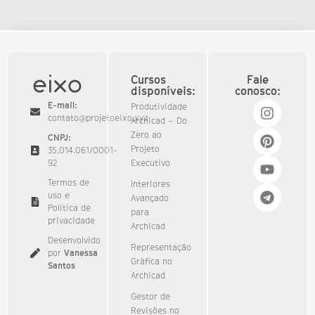
Cursos
Fale
disponíveis:
conosco:
E-mail:
Produtividade
contato@projetoeixo.xyz
Archicad – Do
Zero ao
CNPJ:
Projeto
35.014.061/0001-
92​
Executivo
Termos de
Interiores
uso e
Avançado
Política de
para
privacidade
Archicad
Desenvolvido
Representação
por
Vanessa
Gráfica no
Santos
Archicad
Gestor de
Revisões no