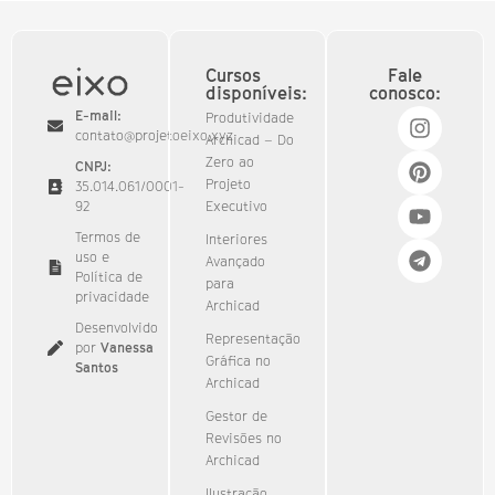
Cursos
Fale
disponíveis:
conosco:
E-mail:
Produtividade
contato@projetoeixo.xyz
Archicad – Do
Zero ao
CNPJ:
Projeto
35.014.061/0001-
92​
Executivo
Termos de
Interiores
uso e
Avançado
Política de
para
privacidade
Archicad
Desenvolvido
Representação
por
Vanessa
Gráfica no
Santos
Archicad
Gestor de
Revisões no
Archicad
Ilustração