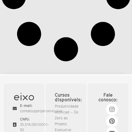
Cursos
Fale
disponíveis:
conosco:
E-mail:
Produtividade
contato@projetoeixo.xyz
Archicad – Do
Zero ao
CNPJ:
Projeto
35.014.061/0001-
92​
Executivo