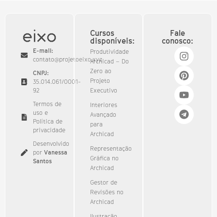
Cursos
Fale
disponíveis:
conosco:
E-mail:
Produtividade
contato@projetoeixo.xyz
Archicad – Do
Zero ao
CNPJ:
Projeto
35.014.061/0001-
92​
Executivo
Termos de
Interiores
uso e
Avançado
Política de
para
privacidade
Archicad
Desenvolvido
Representação
por
Vanessa
Gráfica no
Santos
Archicad
Gestor de
Revisões no
Archicad
Ilustração